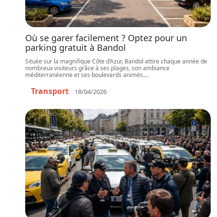
Où se garer facilement ? Optez pour un
parking gratuit à Bandol
Située sur la magnifique Côte d’Azur, Bandol attire chaque année de
nombreux visiteurs grâce à ses plages, son ambiance
méditerranéenne et ses boulevards animés.
…
Transport
18/04/2026