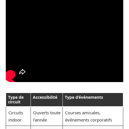
Type de
Accessibilité
Type d’événements
circuit
Circuits
Ouverts toute
Courses amicales,
indoor
l’année
événements corporatifs