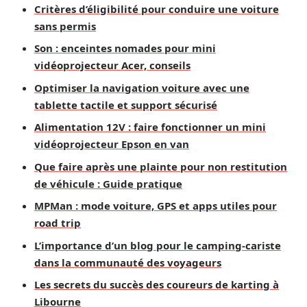
Critères d’éligibilité pour conduire une voiture
sans permis
Son : enceintes nomades pour mini
vidéoprojecteur Acer, conseils
Optimiser la navigation voiture avec une
tablette tactile et support sécurisé
Alimentation 12V : faire fonctionner un mini
vidéoprojecteur Epson en van
Que faire après une plainte pour non restitution
de véhicule : Guide pratique
MPMan : mode voiture, GPS et apps utiles pour
road trip
L’importance d’un blog pour le camping-cariste
dans la communauté des voyageurs
Les secrets du succès des coureurs de karting à
Libourne