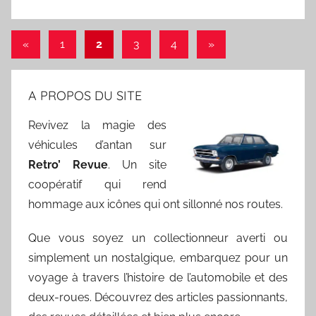
«
Publications
1
2
3
4
Articles
»
Pagination
précédentes
suivants
des
A PROPOS DU SITE
publications
Revivez la magie des
véhicules d’antan sur
Retro’ Revue
. Un site
coopératif qui rend
hommage aux icônes qui ont sillonné nos routes.
Que vous soyez un collectionneur averti ou
simplement un nostalgique, embarquez pour un
voyage à travers l’histoire de l’automobile et des
deux-roues. Découvrez des articles passionnants,