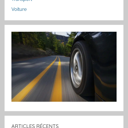
r
u
Voiture
r
:
ARTICLES RÉCENTS