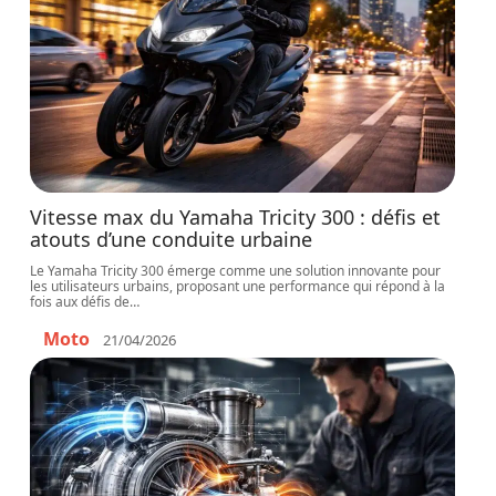
Vitesse max du Yamaha Tricity 300 : défis et
atouts d’une conduite urbaine
Le Yamaha Tricity 300 émerge comme une solution innovante pour
les utilisateurs urbains, proposant une performance qui répond à la
fois aux défis de
…
Moto
21/04/2026