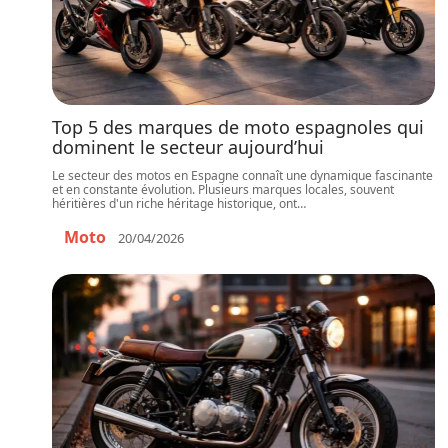
Top 5 des marques de moto espagnoles qui
dominent le secteur aujourd’hui
Le secteur des motos en Espagne connaît une dynamique fascinante
et en constante évolution. Plusieurs marques locales, souvent
héritières d'un riche héritage historique, ont
…
Moto
20/04/2026