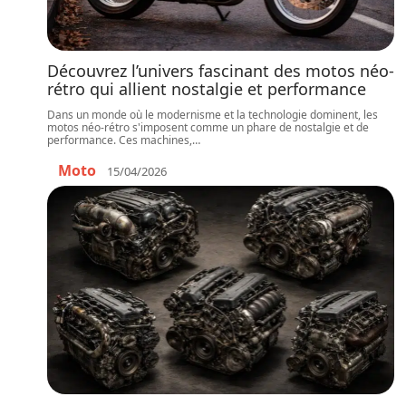
Découvrez l’univers fascinant des motos néo-
rétro qui allient nostalgie et performance
Dans un monde où le modernisme et la technologie dominent, les
motos néo-rétro s'imposent comme un phare de nostalgie et de
performance. Ces machines,
…
Moto
15/04/2026